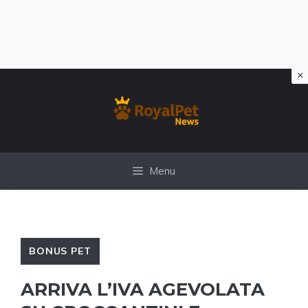
×
Vai
al
contenuto
Menu
BONUS PET
ARRIVA L’IVA AGEVOLATA