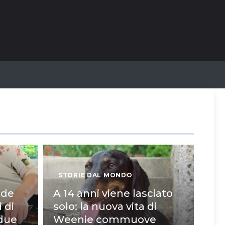
STORIE DAL MONDO
ide
A 14 anni viene lasciato
 di
solo: la nuova vita di
 due
Weenie commuove