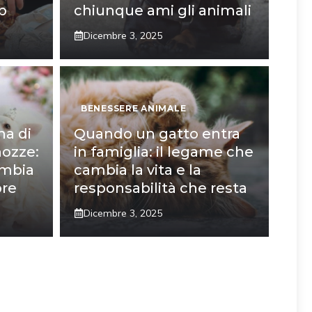
p
chiunque ami gli animali
Dicembre 3, 2025
BENESSERE ANIMALE
na di
Quando un gatto entra
nozze:
in famiglia: il legame che
ambia
cambia la vita e la
pre
responsabilità che resta
Dicembre 3, 2025