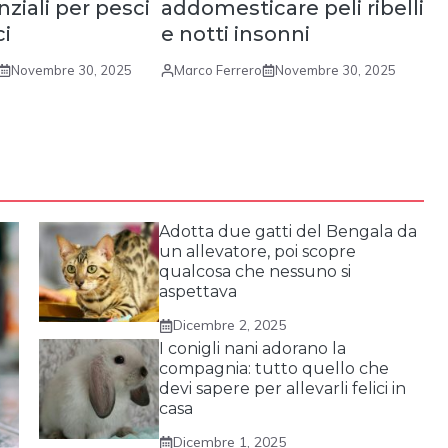
ziali per pesci
addomesticare peli ribelli
ci
e notti insonni
Novembre 30, 2025
Marco Ferrero
Novembre 30, 2025
Adotta due gatti del Bengala da
un allevatore, poi scopre
qualcosa che nessuno si
aspettava
Dicembre 2, 2025
I conigli nani adorano la
compagnia: tutto quello che
devi sapere per allevarli felici in
casa
Dicembre 1, 2025