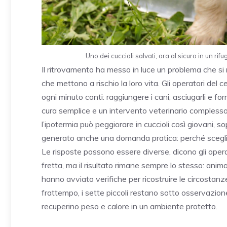
Uno dei cuccioli salvati, ora al sicuro in un rif
Il ritrovamento ha messo in luce un problema che si 
che mettono a rischio la loro vita. Gli operatori de
ogni minuto conti: raggiungere i cani, asciugarli e f
cura semplice e un intervento veterinario complesso.
l’ipotermia può peggiorare in cuccioli così giovani, so
generato anche una domanda pratica: perché sceglier
Le risposte possono essere diverse, dicono gli opera
fretta, ma il risultato rimane sempre lo stesso: animali
hanno avviato verifiche per ricostruire le circostanze 
frattempo, i sette piccoli restano sotto osservazion
recuperino peso e calore in un ambiente protetto.