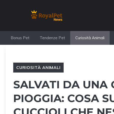
Vai
al
contenuto
Bonus Pet
Tendenze Pet
Curiosità Animali
CURIOSITÀ ANIMALI
SALVATI DA UNA
PIOGGIA: COSA S
CUCCIOLI CHE N