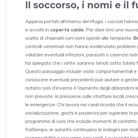
Il soccorso, i nomi e il 
Appena portati all’interno del rifugio, i cuccioli hann
e avvolti in
coperte calde
. Per dare loro una nuova 
scelto di chiamarli con nomi ispirati alle tempeste:
B
controlli veterinari non hanno evidenziato problemi g
valutare eventuali infezioni, parassiti o carenze nu
ha spiegato che i sette saranno tenuti sotto tutela 
Questo passaggio include visite comportamentali e
conoscere eventuali precedenti può aiutare a gestir
notano solo d’inverno è l’aumento degli abbandoni le
non previste: la pressione sulle strutture locali cre
le emergenze. Chi lavora nei canili ricorda che il recu
socializzazione, giochi e pazienza per superare la pa
programma di cura che include momenti di contatto co
frattempo, le autorità continuano le indagini per risali
responsabilità e prevenire casi simili. La vicenda la