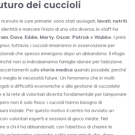
futuro dei cuccioli
o ricevuto le cure primarie: sono stati asciugati,
lavati
,
nutriti
identità e marcare l’inizio di una vita diversa, lo staff ha
ram
,
Dave
,
Eddie
,
Marty
,
Oscar
,
Patrick
e
Wubbo
. I primi
ravi; tuttavia, i cuccioli rimarranno in osservazione per
trizionali che spesso emergono dopo un abbandono. Il rifugio
finché non si individueranno famiglie idonee per l’adozione.
 accertamenti sulla
storia medica
quando possibile, perché
e meglio le necessità future. Un fenomeno che in molti
gati a difficoltà economiche o alla gestione di cucciolate
sce e la rete di volontari diventa fondamentale per tamponare
pero non è solo fisico: i cuccioli hanno bisogno di
ura iniziale. Per questo motivo il centro ha avviato un
n volontari esperti e sessioni di gioco mirate. Nel
re a chi li ha abbandonati, con l’obiettivo di chiarire le
scia un’immagine concreta: sette corpi minuti che, dopo