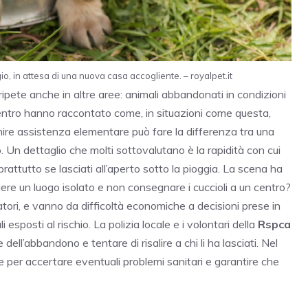
ugio, in attesa di una nuova casa accogliente. – royalpet.it
ripete anche in altre aree: animali abbandonati in condizioni
l centro hanno raccontato come, in situazioni come questa,
ornire assistenza elementare può fare la differenza tra una
 Un dettaglio che molti sottovalutano è la rapidità con cui
prattutto se lasciati all’aperto sotto la pioggia. La scena ha
e un luogo isolato e non consegnare i cuccioli a un centro?
tori, e vanno da difficoltà economiche a decisioni prese in
 esposti al rischio. La polizia locale e i volontari della
Rspca
dell’abbandono e tentare di risalire a chi li ha lasciati. Nel
e per accertare eventuali problemi sanitari e garantire che