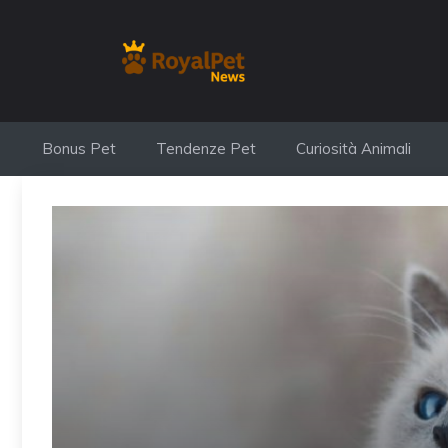
Vai
al
contenuto
Bonus Pet
Tendenze Pet
Curiosità Animali